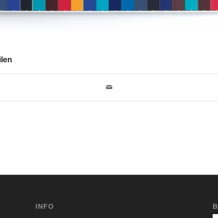
ilen
INFO
B