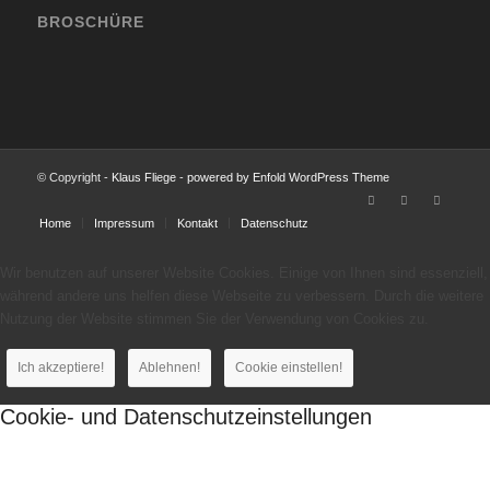
BROSCHÜRE
© Copyright -
Klaus Fliege
-
powered by Enfold WordPress Theme
Home
Impressum
Kontakt
Datenschutz
Wir benutzen auf unserer Website Cookies. Einige von Ihnen sind essenziell,
während andere uns helfen diese Webseite zu verbessern. Durch die weitere
Nutzung der Website stimmen Sie der Verwendung von Cookies zu.
Ich akzeptiere!
Ablehnen!
Cookie einstellen!
Cookie- und Datenschutzeinstellungen