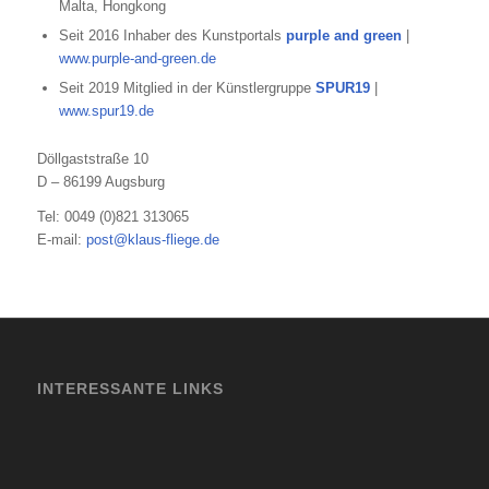
Malta, Hongkong
Seit 2016 Inhaber des Kunstportals
purple and green
|
www.purple-and-green.de
Seit 2019 Mitglied in der Künstlergruppe
SPUR19
|
www.spur19.de
Döllgaststraße 10
D – 86199 Augsburg
Tel: 0049 (0)821 313065
E-mail:
post@klaus-fliege.de
INTERESSANTE LINKS