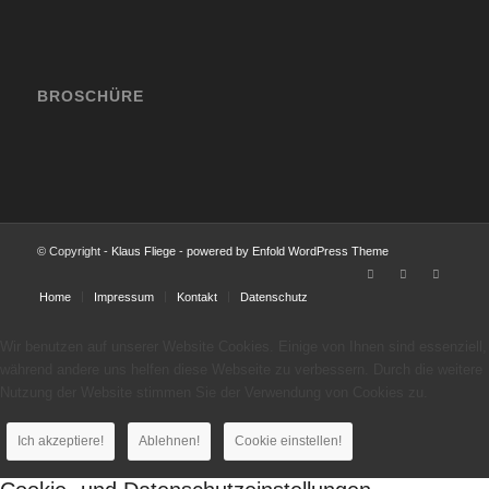
BROSCHÜRE
© Copyright -
Klaus Fliege
-
powered by Enfold WordPress Theme
Home
Impressum
Kontakt
Datenschutz
Wir benutzen auf unserer Website Cookies. Einige von Ihnen sind essenziell,
während andere uns helfen diese Webseite zu verbessern. Durch die weitere
Nutzung der Website stimmen Sie der Verwendung von Cookies zu.
Ich akzeptiere!
Ablehnen!
Cookie einstellen!